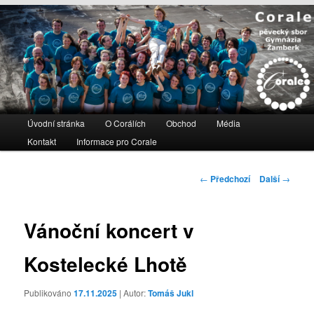
Hlavní
Úvodní stránka
Přejít
Přejít
O Corálích
Obchod
Média
navigační
Kontakt
Informace pro Corale
k
k
menu
hlavnímu
obsahu
Navigace
←
Předchozí
Další
→
obsahu
postranního
pro
webu
panelu
příspěvky
Vánoční koncert v
Kostelecké Lhotě
Publikováno
17.11.2025
| Autor:
Tomáš Jukl