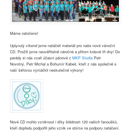
Máme natočeno!
Uplynulý víkend jsme natáčeli materiál pro naše nové vánoční
CD. Prožili jsme neuvěřitelně náročné a přitom krásné tři dny! Do
parády si nás vzali úžasní pánové z
MKP Studia
Petr
Novotný, Petr Michal a Bohumír Kabeš, kteří z nás společně s
naší šéfovou vymáčkli neskutečné výkony!
Nové CD mohlo vzniknout i díky štědrosti 120 našich fanoušků,
kteří dopředu podpořili jeho vznik ve sbírce na podporu natáčení.