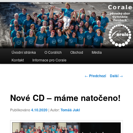
Hlavní
Úvodní stránka
Přejít
Přejít
O Corálích
Obchod
Média
navigační
Kontakt
Informace pro Corale
k
k
menu
hlavnímu
obsahu
Navigace
←
Předchozí
Další
→
obsahu
postranního
pro
webu
panelu
příspěvky
Nové CD – máme natočeno!
Publikováno
4.10.2020
| Autor:
Tomáš Jukl