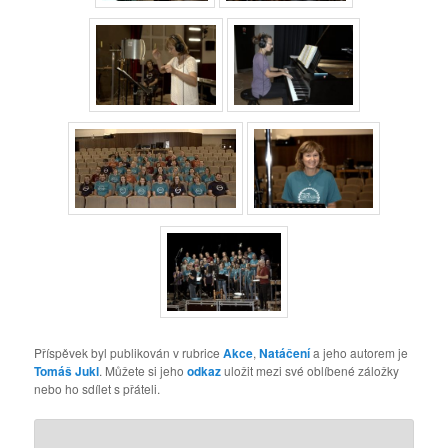
Příspěvek byl publikován v rubrice
Akce
,
Natáčení
a jeho autorem je
Tomáš Jukl
. Můžete si jeho
odkaz
uložit mezi své oblíbené záložky
nebo ho sdílet s přáteli.